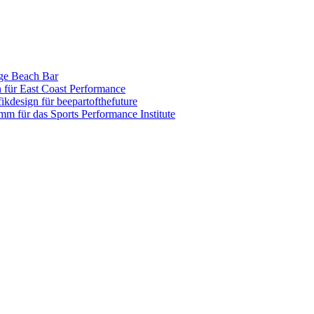
nge Beach Bar
n für East Coast Performance
ikdesign für beepartofthefuture
amm für das Sports Performance Institute