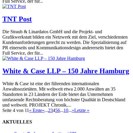
Full Service, der für...
TNT Post
Die Straub & Linardatos GmbH und die Projekt- und
Grafikwerkstatt bilden ein Netzwerk mit dem Ziel, verschiedensten
Kundenanforderungen gerecht zu werden. Die Spezialisierung auf
PR einerseits und Kommunikationsdesign andererseits bietet den
Full Service, der für...
White & Case LLP – 150 Jahre Hamburg
White & Case ist eine der führenden internationalen
Anwaltssozietäten. Mit weltweit etwa 2.000 Anwälten an 35
Standorten in 23 Ländern der Erde bietet das Unternehmen
umfassende Rechtsberatung von höchster Qualität in Deutschland
und weltweit. PROJEKT Chronik,...
Seite 4 von 11
« Erste
«
...
2
3
4
5
6
...
10
...
»
Letzte »
AKTUELLES