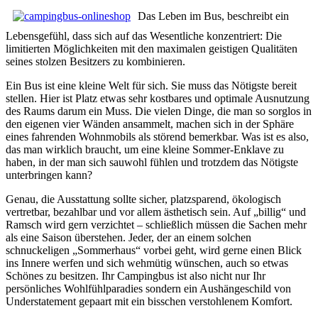
Das Leben im Bus, beschreibt ein
Lebensgefühl, dass sich auf das Wesentliche konzentriert: Die
limitierten Möglichkeiten mit den maximalen geistigen Qualitäten
seines stolzen Besitzers zu kombinieren.
Ein Bus ist eine kleine Welt für sich. Sie muss das Nötigste bereit
stellen. Hier ist Platz etwas sehr kostbares und optimale Ausnutzung
des Raums darum ein Muss. Die vielen Dinge, die man so sorglos in
den eigenen vier Wänden ansammelt, machen sich in der Sphäre
eines fahrenden Wohnmobils als störend bemerkbar. Was ist es also,
das man wirklich braucht, um eine kleine Sommer-Enklave zu
haben, in der man sich sauwohl fühlen und trotzdem das Nötigste
unterbringen kann?
Genau, die Ausstattung sollte sicher, platzsparend, ökologisch
vertretbar, bezahlbar und vor allem ästhetisch sein. Auf „billig“ und
Ramsch wird gern verzichtet – schließlich müssen die Sachen mehr
als eine Saison überstehen. Jeder, der an einem solchen
schnuckeligen „Sommerhaus“ vorbei geht, wird gerne einen Blick
ins Innere werfen und sich wehmütig wünschen, auch so etwas
Schönes zu besitzen. Ihr Campingbus ist also nicht nur Ihr
persönliches Wohlfühlparadies sondern ein Aushängeschild von
Understatement gepaart mit ein bisschen verstohlenem Komfort.